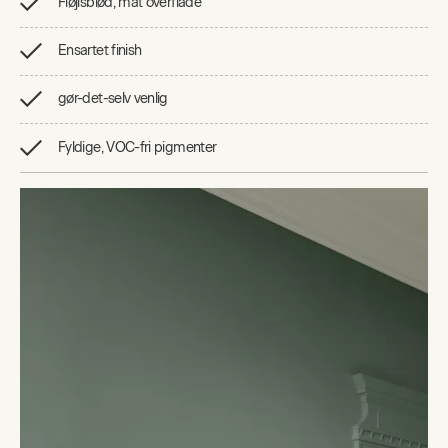
Fløjlsblød, mat overflade
Ensartet finish
gør-det-selv venlig
Fyldige, VOC-fri pigmenter