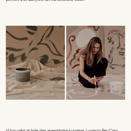
Vi har valgt at lade den argentinske kunstner, Lucrecia Rey Caro,