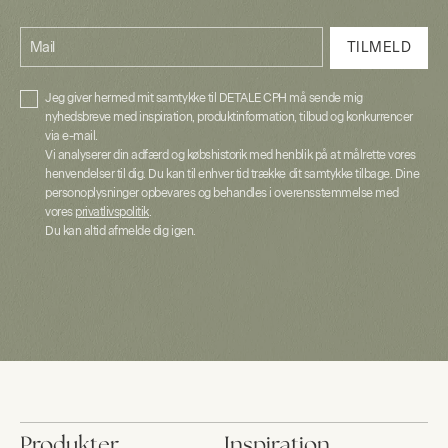
Mail
TILMELD
Jeg giver hermed mit samtykke til DETALE CPH må sende mig
nyhedsbreve med inspiration, produktinformation, tilbud og konkurrencer
via e-mail.
Vi analyserer din adfærd og købshistorik med henblik på at målrette vores
henvendelser til dig. Du kan til enhver tid trække dit samtykke tilbage. Dine
personoplysninger opbevares og behandles i overensstemmelse med
vores
privatlivspolitik
.
Du kan altid afmelde dig igen.
Produkter
Inspiration