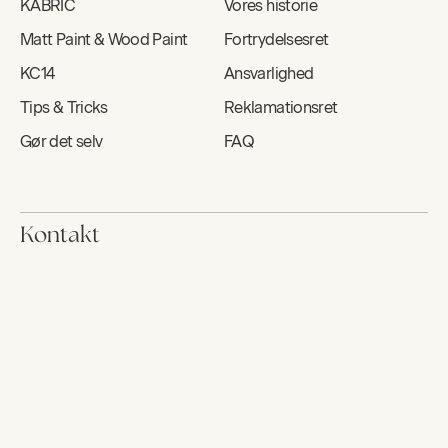
KABRIC
Vores historie
Matt Paint & Wood Paint
Fortrydelsesret
KC14
Ansvarlighed
Tips & Tricks
Reklamationsret
Gør det selv
FAQ
Kontakt
Kontakt
Book os
Nyhedsbrev