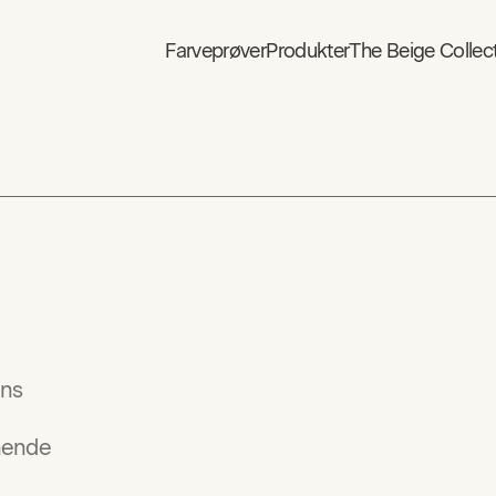
Farveprøver
Produkter
The Beige Collec
ens
gnende