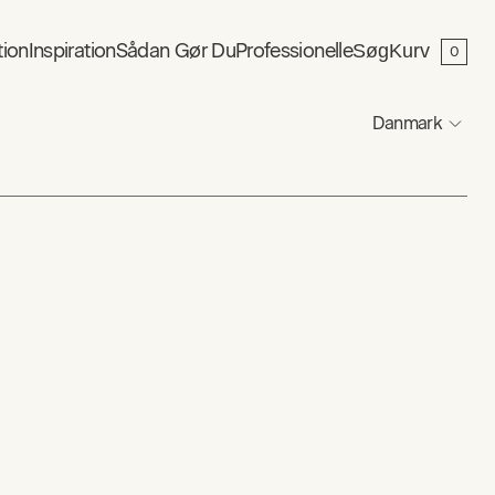
tion
Inspiration
Sådan Gør Du
Professionelle
Søg
Kurv
0
Danmark