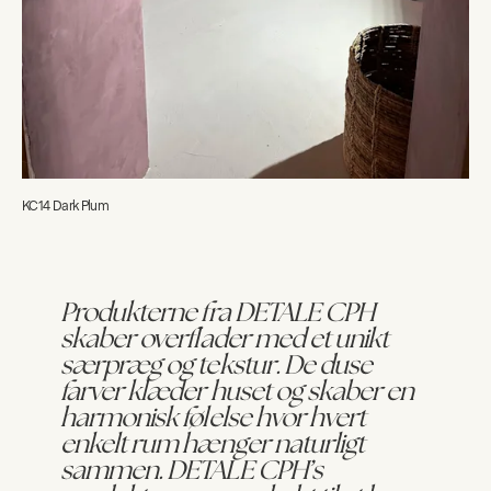
KC14 Dark Plum
Produkterne fra DETALE CPH
skaber overflader med et unikt
særpræg og tekstur. De duse
farver klæder huset og skaber en
harmonisk følelse hvor hvert
enkelt rum hænger naturligt
sammen. DETALE CPH’s