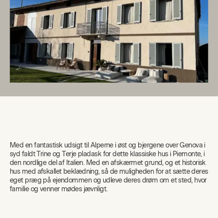
Med en fantastisk udsigt til Alperne i øst og bjergene over Genova i
syd faldt Trine og Terje pladask for dette klassiske hus i Piemonte, i
den nordlige del af Italien. Med en afskærmet grund, og et historisk
hus med afskallet beklædning, så de muligheden for at sætte deres
eget præg på ejendommen og udleve deres drøm om et sted, hvor
familie og venner mødes jævnligt.