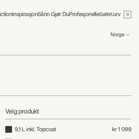
ction
Inspirasjon
Sånn Gjør Du
Profesjonelle
Søk
Kurv
0
Norge
Velg produkt
9,1 L inkl. Topcoat
kr 1 099