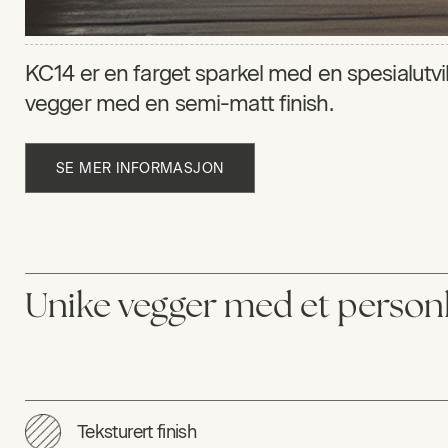
KC14 er en farget sparkel med en spesialutvi
vegger med en semi-matt finish.
SE MER INFORMASJON
Unike vegger med et personl
Teksturert finish