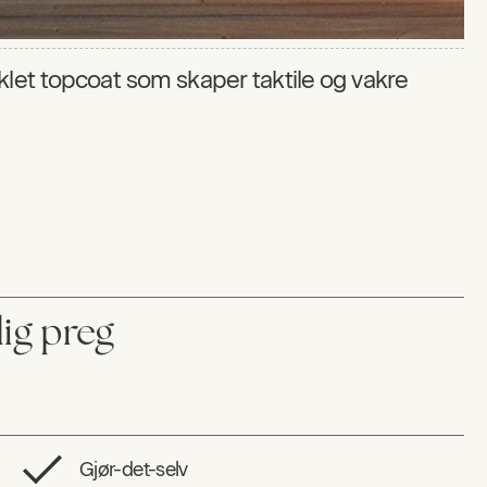
klet topcoat som skaper taktile og vakre
ig preg
Gjør-det-selv