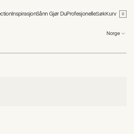
ction
Inspirasjon
Sånn Gjør Du
Profesjonelle
Søk
Kurv
0
Norge