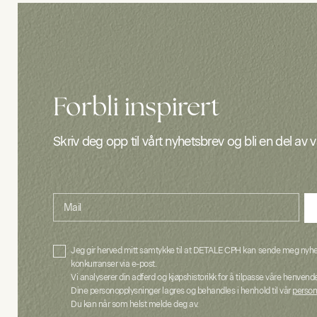
Forbli inspirert
Skriv deg opp til vårt nyhetsbrev og bli en del av 
Mail
Jeg gir herved mitt samtykke til at DETALE CPH kan sende meg nyhet
konkurranser via e-post.
Vi analyserer din adferd og kjøpshistorikk for å tilpasse våre henvende
Dine personopplysninger lagres og behandles i henhold til vår
person
Du kan når som helst melde deg av.