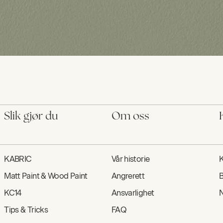
Slik gjør du
Om oss
KABRIC
Vår historie
K
Matt Paint & Wood Paint
Angrerett
B
KC14
Ansvarlighet
N
Tips & Tricks
FAQ