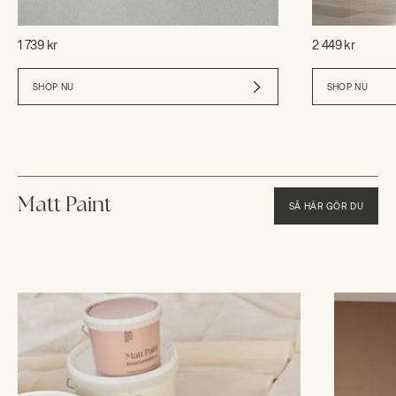
1 739 kr
2 449 kr
SHOP NU
SHOP NU
Matt Paint
SÅ HÄR GÖR DU