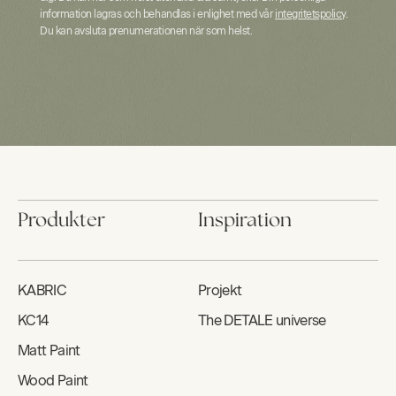
information lagras och behandlas i enlighet med vår
integritetspolicy
.
Du kan avsluta prenumerationen när som helst.
Produkter
Inspiration
KABRIC
Projekt
KC14
The DETALE universe
Matt Paint
Wood Paint