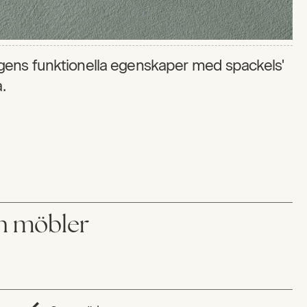
gens funktionella egenskaper med spackels'
.
ch möbler