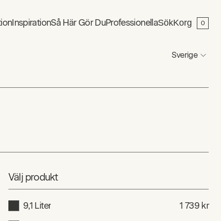
tion
Inspiration
Så Här Gör Du
Professionella
Sök
Korg
0
Sverige
Välj produkt
9,1 Liter
1 739 kr