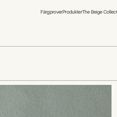
Färgprover
Produkter
The Beige Collec