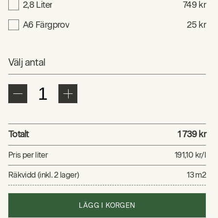
2,8 Liter
749 kr
A6 Färgprov
25 kr
Välj antal
Totalt
1 739 kr
Pris per liter
191,10 kr/l
Räkvidd (inkl. 2 lager)
13 m2
LÄGG I KORGEN