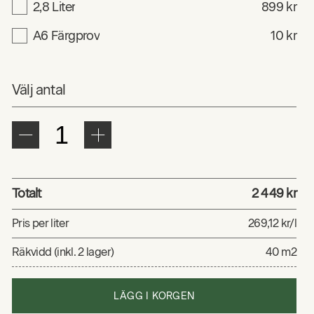
2,8 Liter
899 kr
A6 Färgprov
10 kr
Välj antal
Totalt
2 449 kr
Pris per liter
269,12 kr/l
Räkvidd (inkl. 2 lager)
40 m2
LÄGG I KORGEN