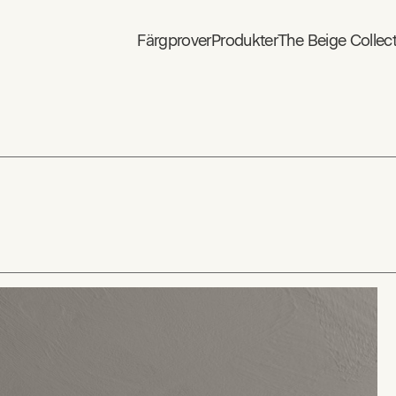
Färgprover
Produkter
The Beige Collec