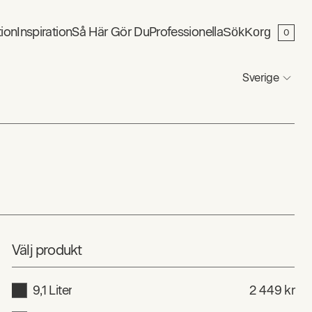
tion
Inspiration
Så Här Gör Du
Professionella
Sök
Korg
0
Sverige
Välj produkt
9,1 Liter
2 449 kr