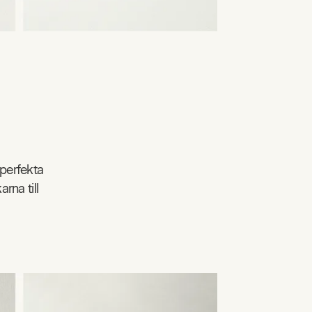
 perfekta
rna till