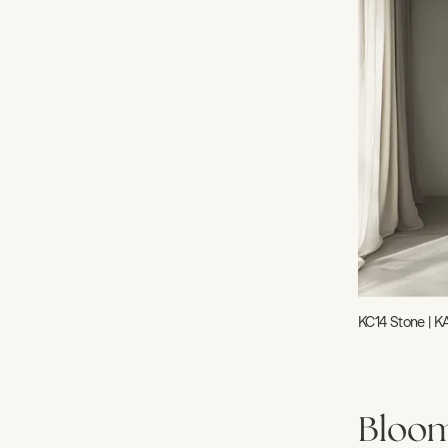
KC14 Stone | K
Bloo