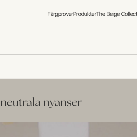
Färgprover
Produkter
The Beige Collec
 neutrala nyanser