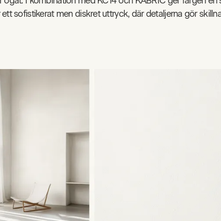
 ögat. I kombination med KC14 och KABRIC ger färgen en su
tt sofistikerat men diskret uttryck, där detaljerna gör skilln