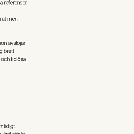
a referenser
kerat men
ion avslöjar
g brett
 och tidlösa
mtidigt