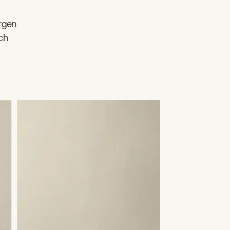
rgen
och