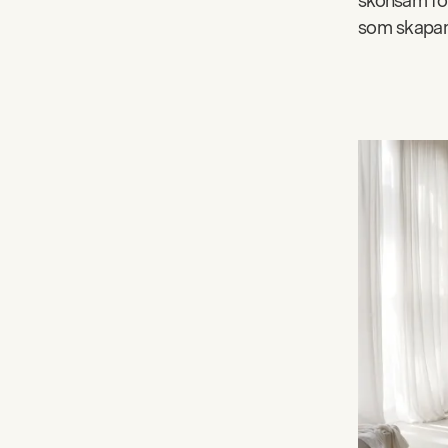
skonsam för
som skapar e