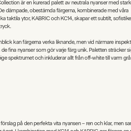
ollection är en kurerad palett av neutrala nyanser med stark
n. De dämpade, obestämda färgerna, kombinerade med våra
ska taktila ytor, KABRIC och KC14, skapar ett subtilt, sofisti
tryck.
nblick kan färgerna verka liknande, men vid närmare inspekt
 de fina nyanser som gör varje färg unik. Paletten sträcker si
ge spektrumet och inkluderar allt från off-white till varm grå
t förslag på den perfekta vita nyansen – ren och klar, men sa