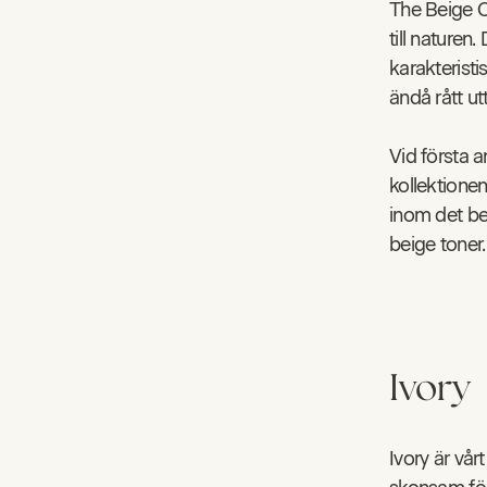
The Beige C
till nature
karakteristi
ändå rått ut
Vid första a
kollektionen
inom det bei
beige toner.
Ivory
Ivory är vår