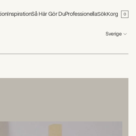
tion
Inspiration
Så Här Gör Du
Professionella
Sök
Korg
0
Sverige