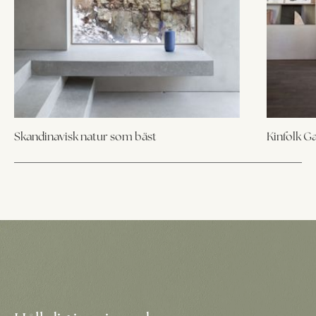
Skandinavisk natur som bäst
Kinfolk Ga