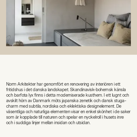
Norm Arkitekter har genomfört en renovering av interiören i ett
fritidshus i det danska landskapet. Skandinavisk-bohemsk känsla
och barfota lyx finns i detta moderniserade kusthem. I ett lugnt och
avskilt hörn av Danmark möts japanska zenetik och dansk stuga-
charm med subtila, nordiska och eklektiska designelement. De
väsentliga och naturliga elementen visar en enkel skönhet i de saker
som är kopplade till naturen och spelar en nyckelroll i husets inre
och i suddiga linjer mellan insidan och utsidan.