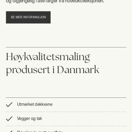
og tilgjengelig i alle farger fra hovedkolleksjonen.
SE MER INFORMASJON
Høykvalitetsmaling
produsert i Danmark
Utmerket dekkevne
Vegger og tak