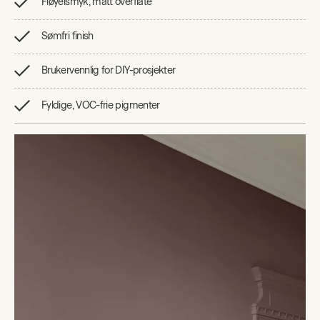
Fløyelsmyk, matt overflate
Sømfri finish
Brukervennlig for DIY-prosjekter
Fyldige, VOC-frie pigmenter