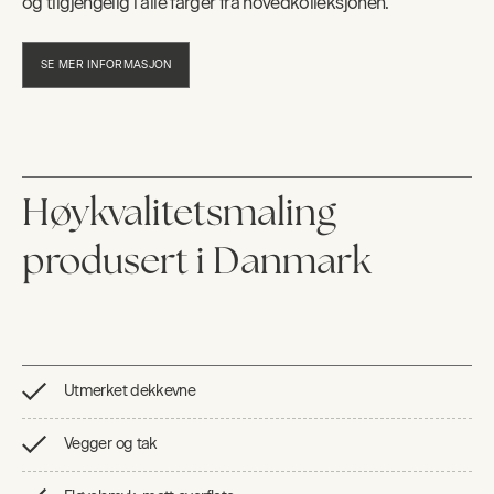
og tilgjengelig i alle farger fra hovedkolleksjonen.
SE MER INFORMASJON
Høykvalitetsmaling
produsert i Danmark
Utmerket dekkevne
Vegger og tak