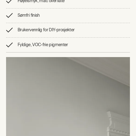
Fløyelsmyk, matt overflate
Sømfri finish
Brukervennlig for DIY-prosjekter
Fyldige, VOC-frie pigmenter