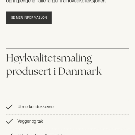
og tilgjengelig i alle farger fra hovedkolleksjonen.
SE MER INFORMASJON
Høykvalitetsmaling
produsert i Danmark
Utmerket dekkevne
Vegger og tak