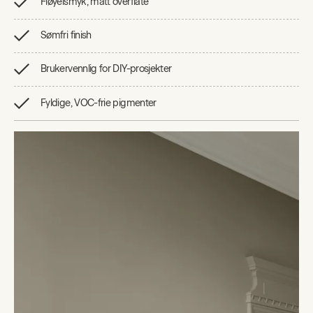
Fløyelsmyk, matt overflate
Sømfri finish
Brukervennlig for DIY-prosjekter
Fyldige, VOC-frie pigmenter