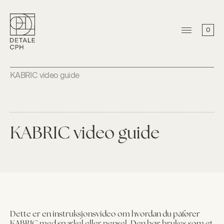
0
KABRIC video guide
KABRIC video guide
Dette er en instruksjonsvideo om hvordan du påfører
KABRIC med sparkel eller pensel. Den bør brukes som et