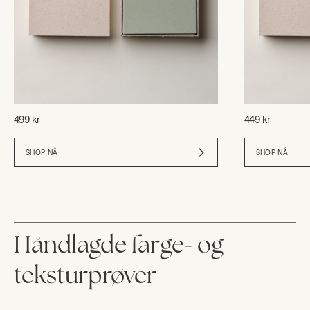
499 kr
449 kr
SHOP NÅ
SHOP NÅ
Håndlagde farge- og
teksturprøver