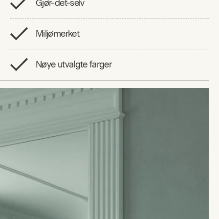
Gjør-det-selv
Miljømerket
Nøye utvalgte farger