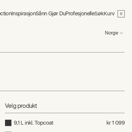
ction
Inspirasjon
Sånn Gjør Du
Profesjonelle
Søk
Kurv
0
Norge
Velg produkt
9,1 L inkl. Topcoat
kr 1 099