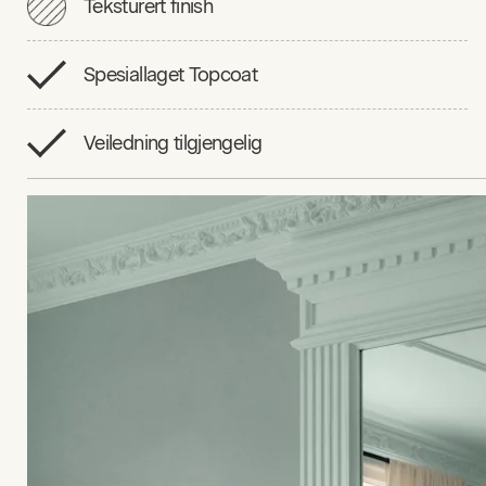
Teksturert finish
Spesiallaget Topcoat
Veiledning tilgjengelig