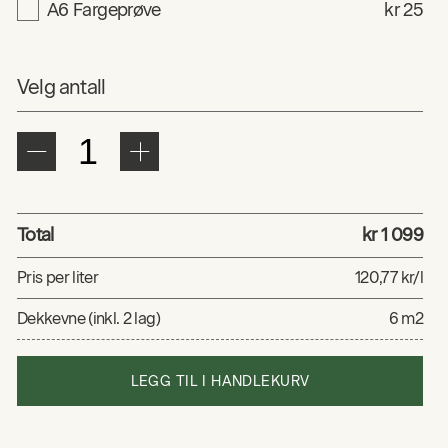
A6 Fargeprøve
kr 25
Velg antall
Total
kr 1 099
Pris per liter
120,77 kr/l
Dekkevne (inkl. 2 lag)
6 m2
LEGG TIL I HANDLEKURV