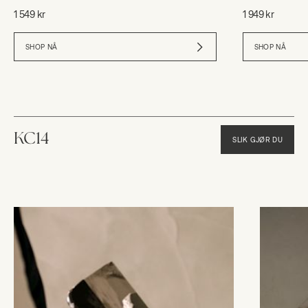
1 549 kr
1 949 kr
SHOP NÅ
SHOP NÅ
KC14
SLIK GJØR DU