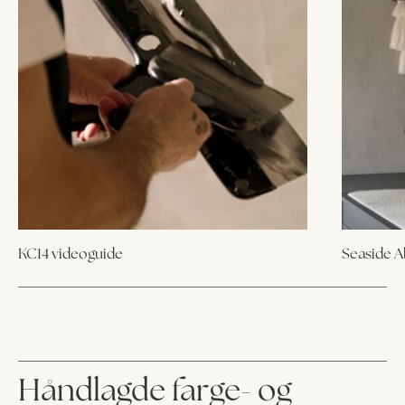
KC14 videoguide
Seaside 
Håndlagde farge- og