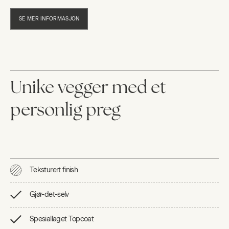
SE MER INFORMASJON
Unike vegger med et
personlig preg
Teksturert finish
Gjør-det-selv
Spesiallaget Topcoat