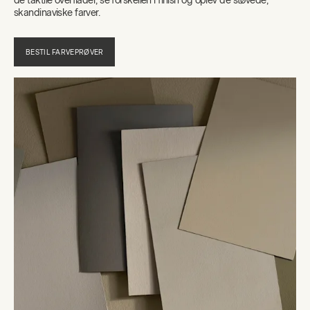
de taktile overflader, se forskellen i finish og oplev de støvede,
skandinaviske farver.
BESTIL FARVEPRØVER