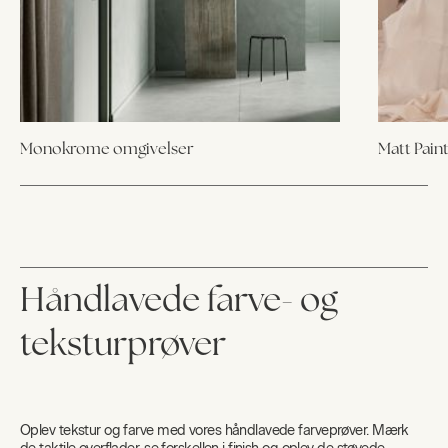
Monokrome omgivelser
Matt Paint
Håndlavede farve- og
teksturprøver
Oplev tekstur og farve med vores håndlavede farveprøver. Mærk