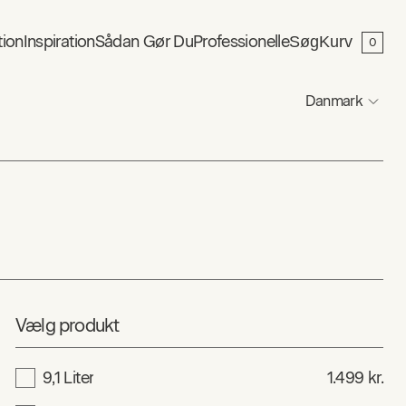
tion
Inspiration
Sådan Gør Du
Professionelle
Søg
Kurv
0
Danmark
Vælg produkt
9,1 Liter
1.499 kr.