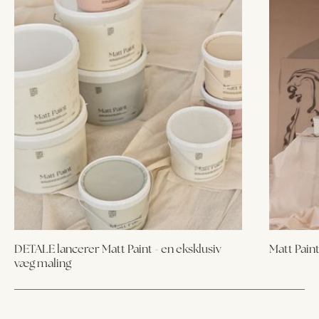
DETALE lancerer Matt Paint - en eksklusiv
Matt Paint
væg maling