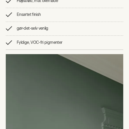
Fløjlsblød, mat overflade
Ensartet finish
gør-det-selv venlig
Fyldige, VOC-fri pigmenter