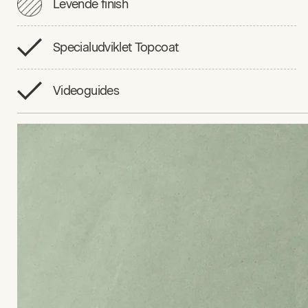
Levende finish
Specialudviklet Topcoat
Videoguides