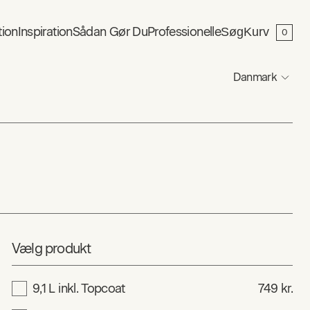
tion
Inspiration
Sådan Gør Du
Professionelle
Søg
Kurv
0
Danmark
Vælg produkt
9,1 L inkl. Topcoat
749 kr.