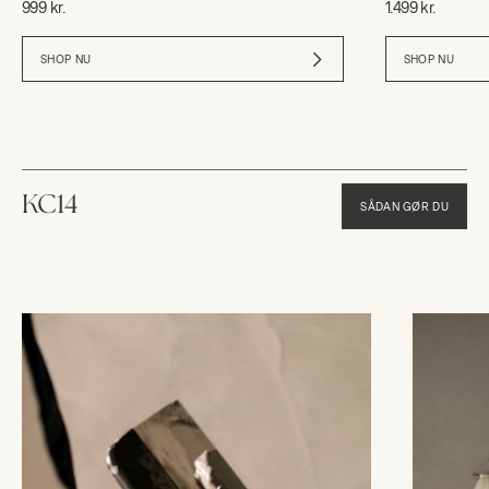
999 kr.
1.499 kr.
SHOP NU
SHOP NU
KC14
SÅDAN GØR DU