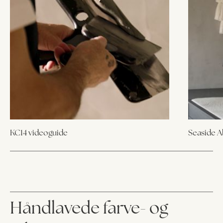
KC14 videoguide
Seaside 
Håndlavede farve- og